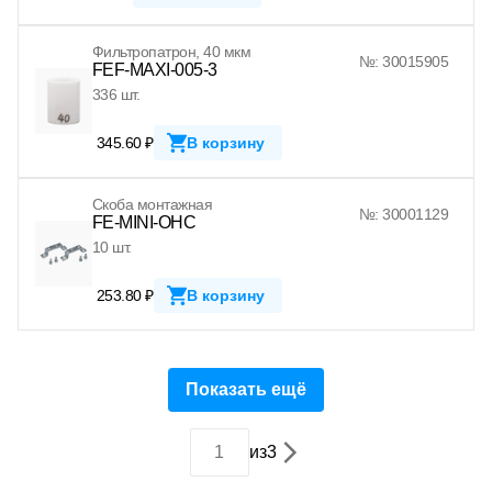
Фильтропатрон, 40 мкм
№: 30015905
FEF-MAXI-005-3
336 шт.
345.60 ₽
В корзину
Скоба монтажная
№: 30001129
FE-MINI-OHC
10 шт.
253.80 ₽
В корзину
Показать ещё
из
3