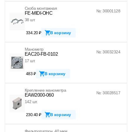
Скоба монтажная
№: 30001128
FE-MIDI-OHC
38 шт.
334.20 ₽
В корзину
Манометр
№: 30032324
EAC20-FB-0102
17 шт.
483 ₽
В корзину
Крепление манометра
№: 30028517
EAW2000-060
142 шт.
230.40 ₽
В корзину
Фильтропатрон, 40 мкм