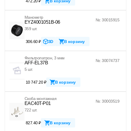
472.20 ₽
В корзину
Манометр
№: 30015915
EYZ4001051B-06
359 шт.
306.60 ₽
3D
В корзину
Фильтропатрон, 3 мкм
№: 30074737
AFF-EL37B
5 шт.
10 747.20 ₽
В корзину
Скоба монтажная
№: 30003519
EAC40T-P01
722 шт.
827.40 ₽
В корзину