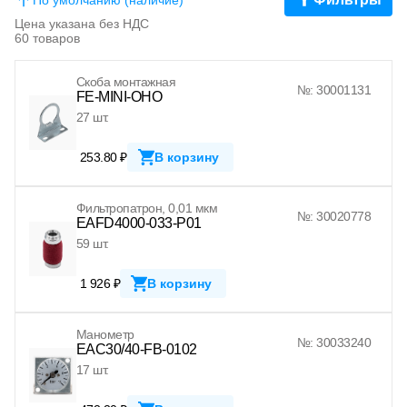
Цена указана без НДС
60 товаров
Скоба монтажная
№: 30001131
FE-MINI-OHO
27 шт.
253.80 ₽
В корзину
Фильтропатрон, 0,01 мкм
№: 30020778
EAFD4000-033-P01
59 шт.
1 926 ₽
В корзину
Манометр
№: 30033240
EAC30/40-FB-0102
17 шт.