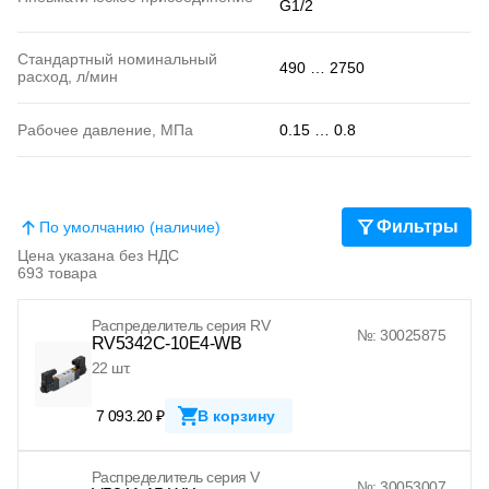
G1/2
Стандартный номинальный
490 … 2750
расход, л/мин
Рабочее давление, МПа
0.15 … 0.8
Фильтры
По умолчанию (наличие)
Цена указана без НДС
693 товара
Распределитель серия RV
№: 30025875
RV5342C-10E4-WB
22 шт.
7 093.20 ₽
В корзину
Распределитель серия V
№: 30053007