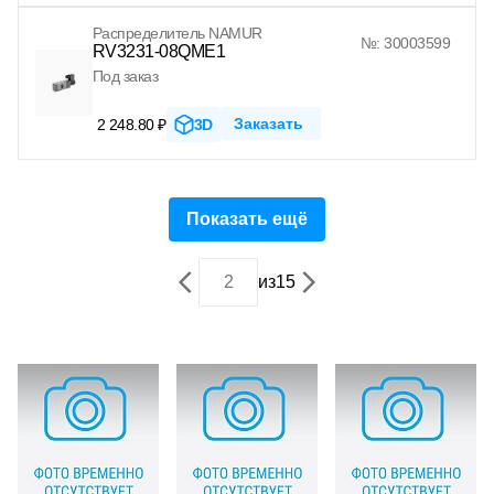
Распределитель NAMUR
№: 30003599
RV3231-08QME1
Под заказ
Заказать
2 248.80 ₽
3D
Показать ещё
из
15