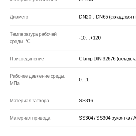
Диаметр
DN20…DN65 (складская п
Температура рабочей
-10…+120
среды, °С
Присоединение
Clamp DIN 32676 (складска
Рабочее давление среды,
0…1
МПа
Материал затвора
SS316
Материал привода
SS304 / SS304 рукоятка /