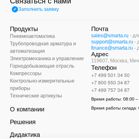
Связаться с нами
Заполнить заявку
Продукты
Почта
sales@smarta.ru
- д
Пневмоавтоматика
support@smarta.ru
-
Трубопроводная арматура и
finance@smarta.ru
- 
автоматизация
Адрес
Электромеханика и управление
119607, Москва,
Мич
Горнодобывающая отрасль
Телефон
Компрессоры
+7 499 501 34 50
Контрольно-измерительные
+7 800 550 34 87
приборы
+7 499 757 34 87
Технические артикулы
Время работы:
08:00 –
Время работы склада:
О компании
Решения
Дидактика