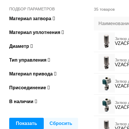
ПОДБОР ПАРАМЕТРОВ
35 товаров
Материал затвора
Наименование
Материал уплотнения
Затвор 
VZACF
Диаметр
Тип управления
Затвор 
VZACF
Материал привода
Затвор 
VZACF
Присоединение
В наличии
Затвор 
VZACF
Затвор 
VZACF