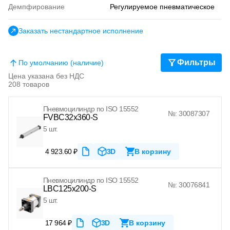
Демпфирование
Регулируемое пневматическое
Заказать нестандартное исполнение
Фильтры
По умолчанию (наличие)
Цена указана без НДС
208 товаров
Пневмоцилиндр по ISO 15552
№: 30087307
FVBC32x360-S
5 шт.
4 923.60 ₽
3D
В корзину
Пневмоцилиндр по ISO 15552
№: 30076841
LBC125x200-S
5 шт.
17 964 ₽
3D
В корзину