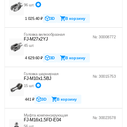
96 шт.
1 025.40 ₽
3D
В корзину
Головка вилкообразная
№: 30008772
FJ-M27x2YJ
45 шт.
4 629.60 ₽
3D
В корзину
Головка шарнирная
№: 30015753
FJ-M10x1.5BJ
15 шт.
441 ₽
3D
В корзину
Муфта компенсирующая
№: 30023578
FJ-M16x1.5FD-E04
56 шт.