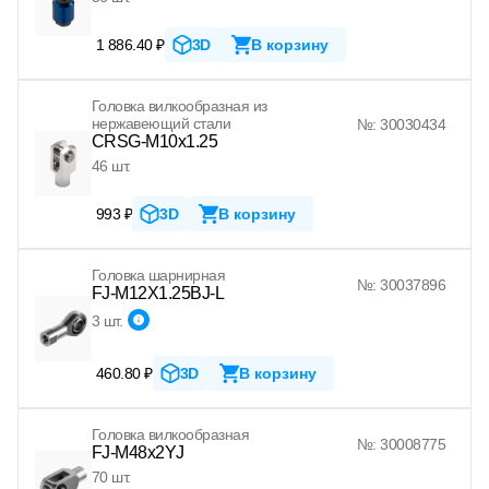
1 886.40 ₽
3D
В корзину
Головка вилкообразная из
нержавеющий стали
№: 30030434
CRSG-M10x1.25
46 шт.
993 ₽
3D
В корзину
Головка шарнирная
№: 30037896
FJ-M12X1.25BJ-L
3 шт.
460.80 ₽
3D
В корзину
Головка вилкообразная
№: 30008775
FJ-M48x2YJ
70 шт.