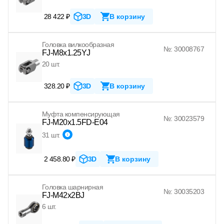
28 422 ₽
3D
В корзину
Головка вилкообразная
№: 30008767
FJ-M8x1.25YJ
20 шт.
328.20 ₽
3D
В корзину
Муфта компенсирующая
№: 30023579
FJ-M20x1.5FD-E04
31 шт.
2 458.80 ₽
3D
В корзину
Головка шарнирная
№: 30035203
FJ-M42x2BJ
6 шт.