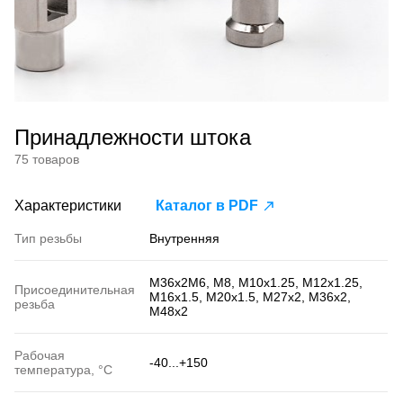
Принадлежности штока
75 товаров
Характеристики
Каталог в PDF
Тип резьбы
Внутренняя
М36х2М6, М8, М10х1.25, М12х1.25,
Присоединительная
М16х1.5, М20х1.5, М27х2, М36х2,
резьба
М48х2
Рабочая
-40...+150
температура, °С