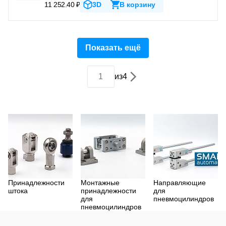
11 252.40 ₽
3D
В корзину
Показать ещё
из
4
Принадлежности
Монтажные
Направляющие
штока
принадлежности
для
для
пневмоцилиндров
пневмоцилиндров