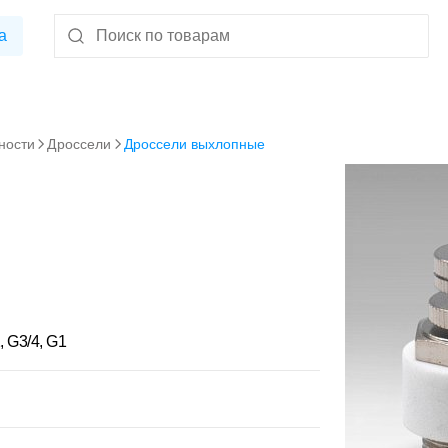
а
ности
Дроссели
Дроссели выхлопные
, G3/4, G1