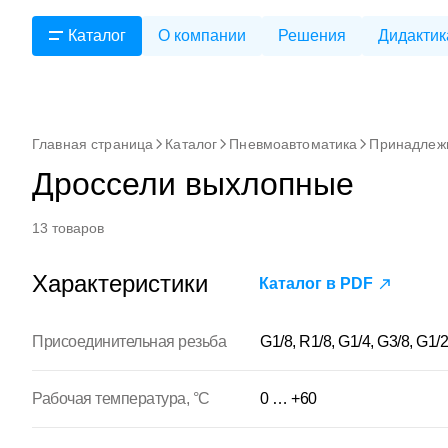
Каталог
О компании
Решения
Дидактик
Главная страница
Каталог
Пневмоавтоматика
Принадлеж
Дроссели выхлопные
13 товаров
Характеристики
Каталог в PDF
Присоединительная резьба
G1/8, R1/8, G1/4, G3/8, G1/2
Рабочая температура, °С
0 … +60