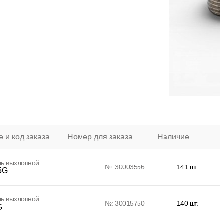
 и код заказа
Номер для заказа
Наличие
ль выхлопной
№: 30003556
141 шт.
5G
ль выхлопной
№: 30015750
140 шт.
G