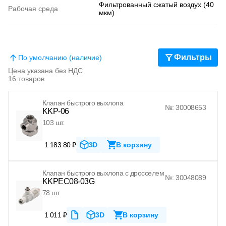
Фильтрованный сжатый воздух (40
Рабочая среда
мкм)
Фильтры
По умолчанию (наличие)
Цена указана без НДС
16 товаров
Клапан быстрого выхлопа
№: 30008653
KKP-06
103 шт.
1 183.80 ₽
3D
В корзину
Клапан быстрого выхлопа с дросселем
№: 30048089
KKPEC08-03G
78 шт.
1 011 ₽
3D
В корзину