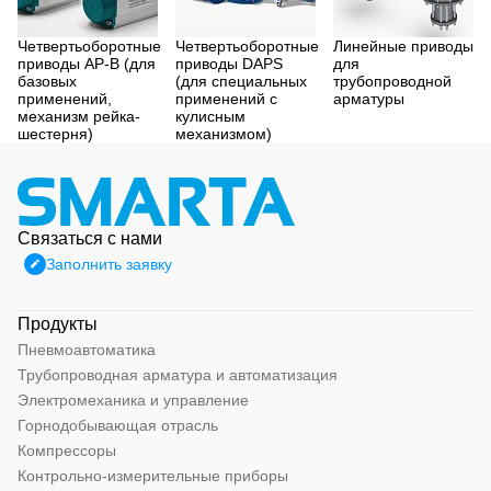
Четвертьоборотные
Четвертьоборотные
Линейные приводы
приводы AP-B (для
приводы DAPS
для
базовых
(для специальных
трубопроводной
применений,
применений с
арматуры
механизм рейка-
кулисным
шестерня)
механизмом)
Связаться с нами
Заполнить заявку
Продукты
Пневмоавтоматика
Трубопроводная арматура и автоматизация
Электромеханика и управление
Горнодобывающая отрасль
Компрессоры
Контрольно-измерительные приборы