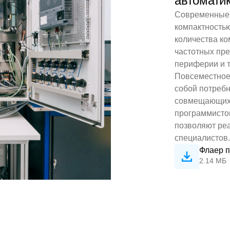
автомати
Современные 
компактность
количества ко
частотных пре
периферии и т
Повсеместное 
собой потреб
совмещающих 
программисто
позволяют реа
специалистов.
Флаер п
2.14 МБ