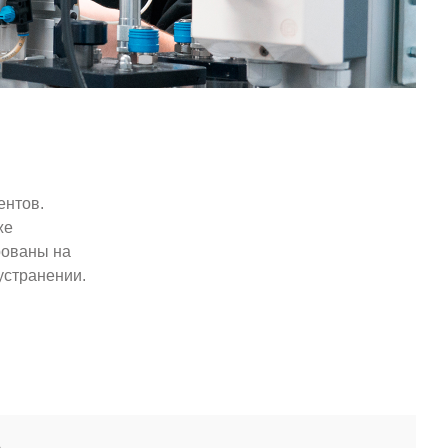
ентов.
же
рованы на
устранении.