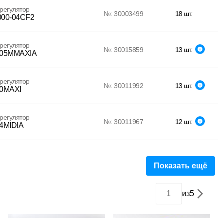
регулятор
№: 30003499
18 шт.
00-04CF2
регулятор
№: 30015859
13 шт.
05MMAXIA
регулятор
№: 30011992
13 шт.
0MAXI
регулятор
№: 30011967
12 шт.
4MIDIA
Показать ещё
из
5