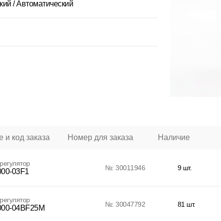
кий / Автоматический
 и код заказа
Номер для заказа
Наличие
регулятор
№: 30011946
9 шт.
00-03F1
регулятор
№: 30047792
81 шт.
00-04BF25M