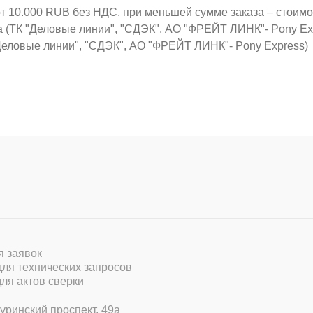
от 10.000 RUB без НДС, при меньшей сумме заказа – стоим
а (ТК "Деловые линии", "СДЭК", АО "ФРЕЙТ ЛИНК"- Pony Ex
Деловые линии", "СДЭК", АО "ФРЕЙТ ЛИНК"- Pony Express)
ля заявок
 для технических запросов
для актов сверки
уринский проспект, 49а