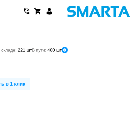
 складе:
221 шт
В пути:
400 шт
ь в 1 клик