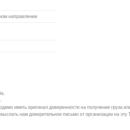
ном направлении
9а.
.
ходимо иметь оригинал доверенности на получение груза ил
о выслать нам доверительное письмо от организации на эт