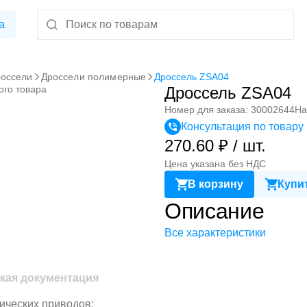
а
оссели
Дроссели полимерные
Дроссель ZSA04
ого товара
Дроссель ZSA04
Номер для заказа: 30002644
На
Консультация по товару
270.60 ₽ / шт.
Цена указана без НДС
В корзину
Купит
Описание
Все характеристики
кая документация
ических приводов;