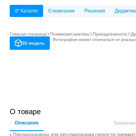
Каталог
О компании
Решения
Дидактик
Главная страница
Пневмоавтоматика
Принадлежности
Др
Фотография может отличаться от реальн
3D модель
О товаре
Описание
Техничес
• Предназначены для регулирования скорости пневмат