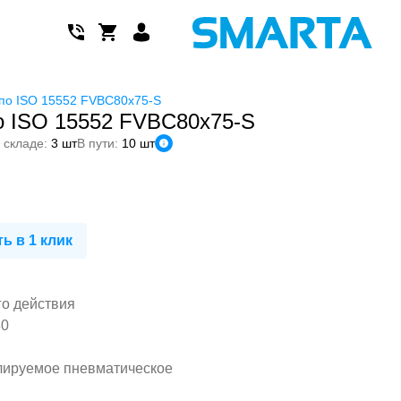
по ISO 15552 FVBC80x75-S
 ISO 15552 FVBC80x75-S
 складе:
3 шт
В пути:
10 шт
ь в 1 клик
го действия
80
лируемое пневматическое