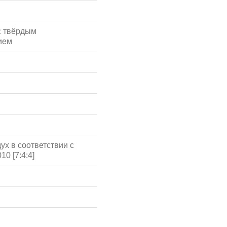
с твёрдым
ием
ух в соответствии с
10 [7:4:4]