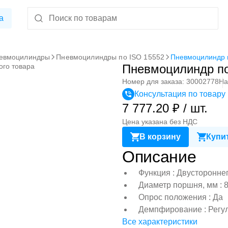
а
евмоцилиндры
Пневмоцилиндры по ISO 15552
Пневмоцилиндр 
ого товара
Пневмоцилиндр по
Номер для заказа: 30002778
На
Консультация по товару
7 777.20 ₽ / шт.
Цена указана без НДС
В корзину
Купит
Описание
Функция : Двусторонне
Диаметр поршня, мм : 
Опрос положения : Да
Демпфирование : Регу
Все характеристики