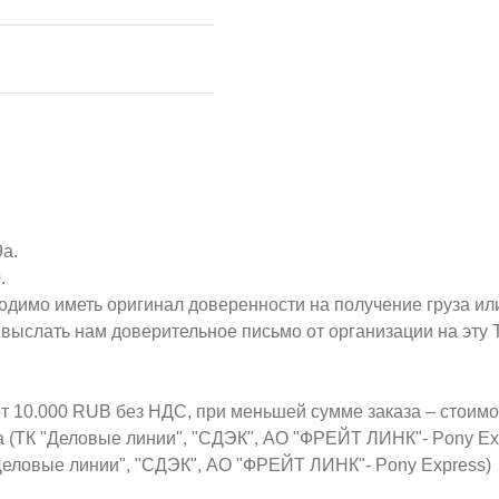
9а.
.
ходимо иметь оригинал доверенности на получение груза ил
о выслать нам доверительное письмо от организации на эт
от 10.000 RUB без НДС, при меньшей сумме заказа – стоим
а (ТК "Деловые линии", "СДЭК", АО "ФРЕЙТ ЛИНК"- Pony Ex
Деловые линии", "СДЭК", АО "ФРЕЙТ ЛИНК"- Pony Express)