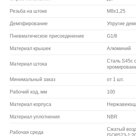
Резьба на штоке
M8x1,25
Демпфирование
Упругие де
Пневматическое присоединение
G1/8
Материал крышек
Алюминий
Сталь S45c 
Материал штока
хромирован
Минимальный заказ
от 1 шт.
Рабочий ход, мм
100
Материал корпуса
Нержавеюща
Материал уплотнения
NBR
Сжатый возд
Рабочая среда
ISO8573-1:20