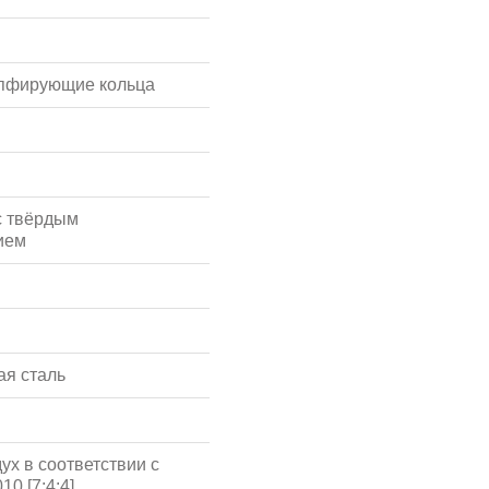
мпфирующие кольца
с твёрдым
ием
я сталь
ух в соответствии с
10 [7:4:4]