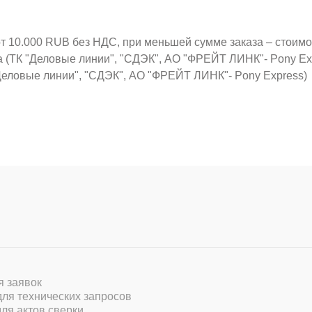
от 10.000 RUB без НДС, при меньшей сумме заказа – стоим
а (ТК "Деловые линии", "СДЭК", АО "ФРЕЙТ ЛИНК"- Pony Ex
Деловые линии", "СДЭК", АО "ФРЕЙТ ЛИНК"- Pony Express)
ля заявок
 для технических запросов
для актов сверки