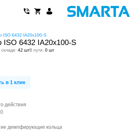
 ISO 6432 IA20x100-S
 ISO 6432 IA20x100-S
 складе:
42 шт
В пути:
0 шт
ь в 1 клик
го действия
20
гие демпфирующие кольца