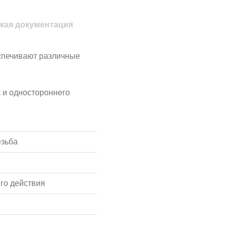
кая документация
спечивают различные
к и одностороннего
езьба
го действия