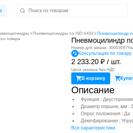
а
евмоцилиндры
Пневмоцилиндры по ISO 6432
Пневмоцилиндр по
ого товара
Пневмоцилиндр по
Номер для заказа: 30003097
На
Консультация по товару
2 233.20 ₽ / шт.
Цена указана без НДС
В корзину
Купит
Описание
Функция : Двусторонне
Диаметр поршня, мм : 
Опрос положения : Да
Демпфирование : Упру
Все характеристики