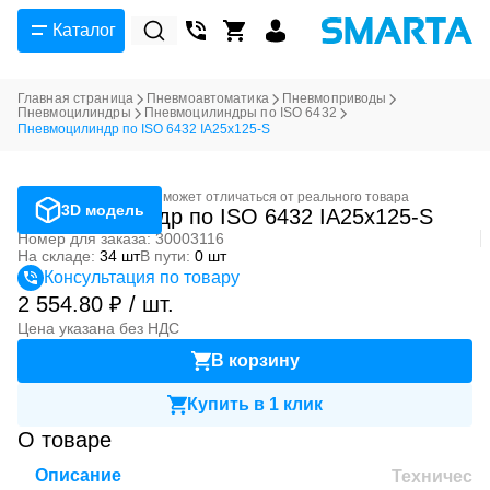
Каталог
Главная страница
Пневмоавтоматика
Пневмоприводы
Пневмоцилиндры
Пневмоцилиндры по ISO 6432
Пневмоцилиндр по ISO 6432 IA25x125-S
Фотография может отличаться от реального товара
3D модель
Пневмоцилиндр по ISO 6432 IA25x125-S
Номер для заказа: 30003116
На складе:
34 шт
В пути:
0 шт
Консультация по товару
2 554.80 ₽ / шт.
Цена указана без НДС
В корзину
Купить в 1 клик
О товаре
Описание
Техническ