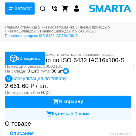
Каталог
Главная страница
Пневмоавтоматика
Пневмоприводы
Пневмоцилиндры
Пневмоцилиндры по ISO 6432
Пневмоцилиндр по ISO 6432 IAC16x100-S
Фотография может отличаться от реального товара
3D модель
Пневмоцилиндр по ISO 6432 IAC16x100-S
Номер для заказа: 30003133
На складе:
0 шт
В пути:
80 шт
Консультация по товару
2 661.60 ₽ / шт.
Цена указана без НДС
В корзину
Купить в 1 клик
О товаре
Описание
Техническ