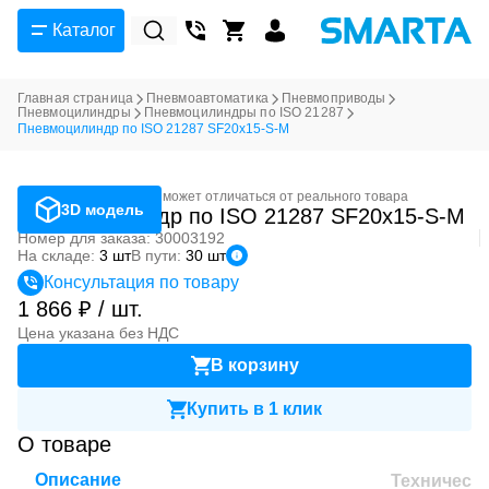
Каталог
Главная страница
Пневмоавтоматика
Пневмоприводы
Пневмоцилиндры
Пневмоцилиндры по ISO 21287
Пневмоцилиндр по ISO 21287 SF20x15-S-M
Фотография может отличаться от реального товара
3D модель
Пневмоцилиндр по ISO 21287 SF20x15-S-M
Номер для заказа: 30003192
На складе:
3 шт
В пути:
30 шт
Консультация по товару
1 866 ₽ / шт.
Цена указана без НДС
В корзину
Купить в 1 клик
О товаре
Описание
Техническ