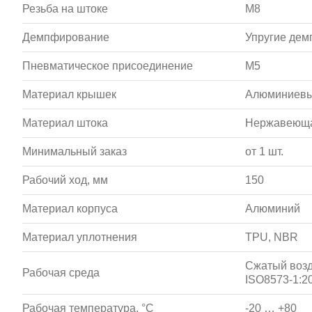
Резьба на штоке
M8
Демпфирование
Упругие де
Пневматическое присоединение
M5
Материал крышек
Алюминиевы
Материал штока
Нержавеюща
Минимальный заказ
от 1 шт.
Рабочий ход, мм
150
Материал корпуса
Алюминий
Материал уплотнения
TPU, NBR
Сжатый возд
Рабочая среда
ISO8573-1:20
Рабочая температура, °С
-20 … +80