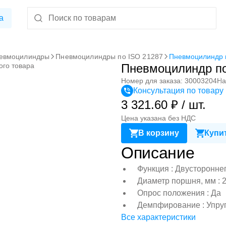
а
евмоцилиндры
Пневмоцилиндры по ISO 21287
Пневмоцилиндр 
ого товара
Пневмоцилиндр по
Номер для заказа: 30003204
На
Консультация по товару
3 321.60 ₽ / шт.
Цена указана без НДС
В корзину
Купит
Описание
Функция : Двусторонне
Диаметр поршня, мм : 
Опрос положения : Да
Демпфирование : Упру
Все характеристики