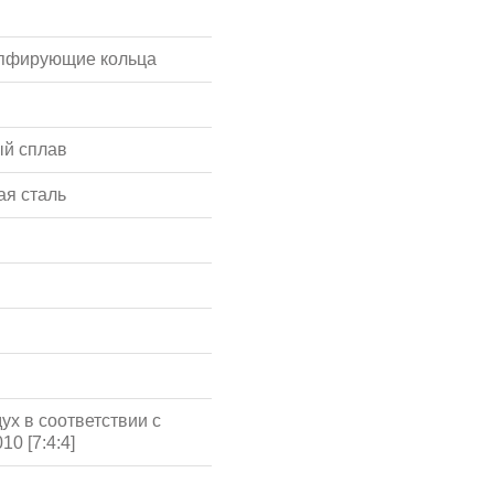
мпфирующие кольца
й сплав
я сталь
ух в соответствии с
10 [7:4:4]