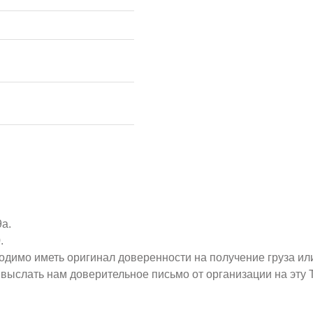
9а.
.
ходимо иметь оригинал доверенности на получение груза ил
о выслать нам доверительное письмо от организации на эт