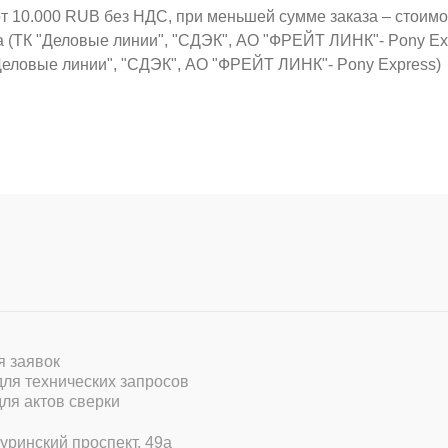
от 10.000 RUB без НДС, при меньшей сумме заказа – стоим
а (ТК "Деловые линии", "СДЭК", АО "ФРЕЙТ ЛИНК"- Pony Ex
Деловые линии", "СДЭК", АО "ФРЕЙТ ЛИНК"- Pony Express)
ля заявок
 для технических запросов
для актов сверки
уринский проспект, 49а