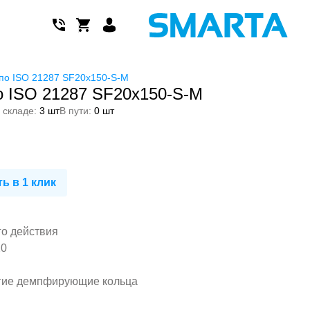
по ISO 21287 SF20x150-S-M
 ISO 21287 SF20x150-S-M
 складе:
3 шт
В пути:
0 шт
ь в 1 клик
го действия
20
гие демпфирующие кольца