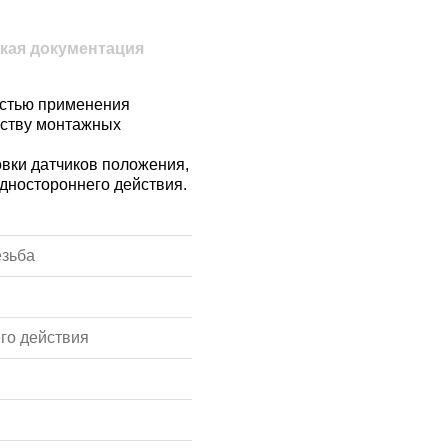
кая документация
астью применения
еству монтажных
овки датчиков положения,
одностороннего действия.
езьба
го действия