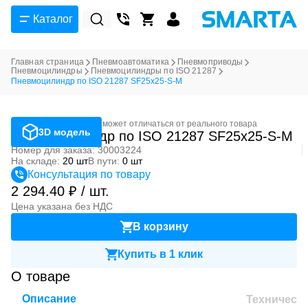
Каталог
Главная страница
Пневмоавтоматика
Пневмоприводы
Пневмоцилиндры
Пневмоцилиндры по ISO 21287
Пневмоцилиндр по ISO 21287 SF25x25-S-M
Фотография может отличаться от реального товара
3D модель
Пневмоцилиндр по ISO 21287 SF25x25-S-M
Номер для заказа: 30003224
На складе:
20 шт
В пути:
0 шт
Консультация по товару
2 294.40 ₽ / шт.
Цена указана без НДС
В корзину
Купить в 1 клик
О товаре
Описание
Техническ