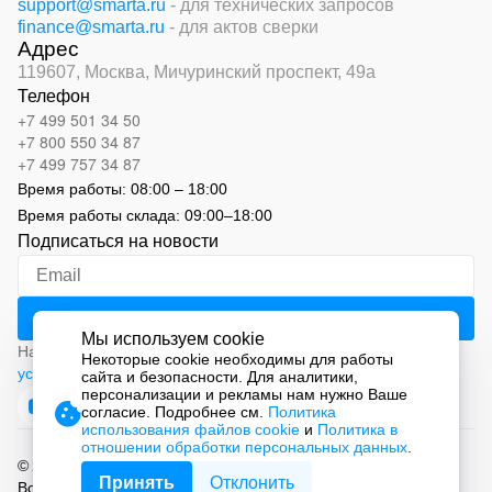
support@smarta.ru
- для технических запросов
finance@smarta.ru
- для актов сверки
Адрес
119607, Москва,
Мичуринский проспект, 49а
Телефон
+7 499 501 34 50
+7 800 550 34 87
+7 499 757 34 87
Время работы:
08:00 – 18:00
Время работы склада:
09:00
–
18:00
Подписаться на новости
Мы используем cookie
Нажимая на кнопку «Подписаться», вы соглашаетесь с
Некоторые cookie необходимы для работы
условиями обработки персональных данных
сайта и безопасности. Для аналитики,
персонализации и рекламы нам нужно Ваше
согласие. Подробнее см.
Политика
использования файлов cookie
и
Политика в
отношении обработки персональных данных
.
© 2026 ООО «СМАРТ Автоматизация»
Принять
Отклонить
Все права защищены.