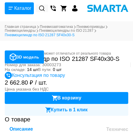
Каталог
Главная страница
Пневмоавтоматика
Пневмоприводы
Пневмоцилиндры
Пневмоцилиндры по ISO 21287
Пневмоцилиндр по ISO 21287 SF40x30-S
Фотография может отличаться от реального товара
3D модель
Пневмоцилиндр по ISO 21287 SF40x30-S
Номер для заказа: 30003273
На складе:
14 шт
В пути:
0 шт
Консультация по товару
2 662.80 ₽ / шт.
Цена указана без НДС
В корзину
Купить в 1 клик
О товаре
Описание
Техническ