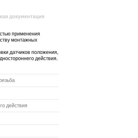
кая документация
астью применения
еству монтажных
овки датчиков положения,
одностороннего действия.
резьба
го действия