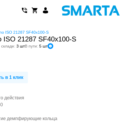
по ISO 21287 SF40x100-S
 ISO 21287 SF40x100-S
 складе:
3 шт
В пути:
5 шт
ь в 1 клик
го действия
40
гие демпфирующие кольца