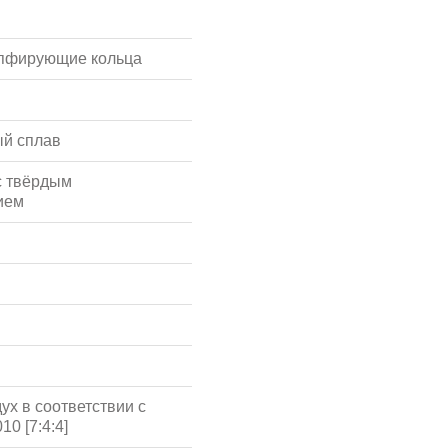
мпфирующие кольца
й сплав
с твёрдым
ием
ух в соответствии с
10 [7:4:4]