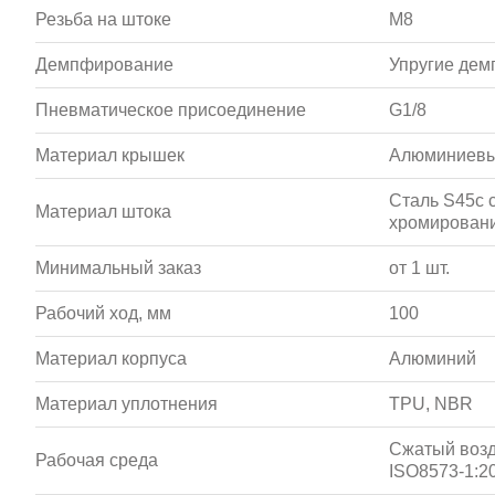
Резьба на штоке
M8
Демпфирование
Упругие де
Пневматическое присоединение
G1/8
Материал крышек
Алюминиевы
Сталь S45c 
Материал штока
хромирован
Минимальный заказ
от 1 шт.
Рабочий ход, мм
100
Материал корпуса
Алюминий
Материал уплотнения
TPU, NBR
Сжатый возд
Рабочая среда
ISO8573-1:20