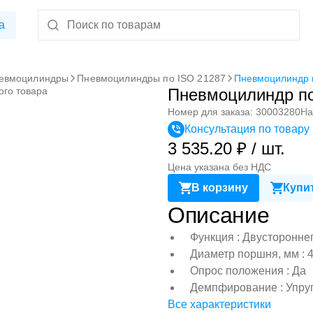
а
евмоцилиндры
Пневмоцилиндры по ISO 21287
Пневмоцилиндр 
ого товара
Пневмоцилиндр по
Номер для заказа: 30003280
На
Консультация по товару
3 535.20 ₽ / шт.
Цена указана без НДС
В корзину
Купит
Описание
Функция : Двусторонне
Диаметр поршня, мм : 
Опрос положения : Да
Демпфирование : Упру
Все характеристики