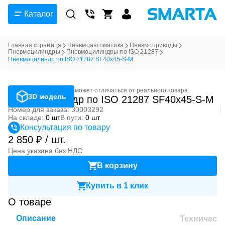
Каталог
Главная страница
Пневмоавтоматика
Пневмоприводы
Пневмоцилиндры
Пневмоцилиндры по ISO 21287
Пневмоцилиндр по ISO 21287 SF40x45-S-M
Фотография может отличаться от реального товара
3D модель
Пневмоцилиндр по ISO 21287 SF40x45-S-M
Номер для заказа: 30003292
На складе:
0 шт
В пути:
0 шт
Консультация по товару
2 850 ₽ / шт.
Цена указана без НДС
В корзину
Купить в 1 клик
О товаре
Описание
Техническ