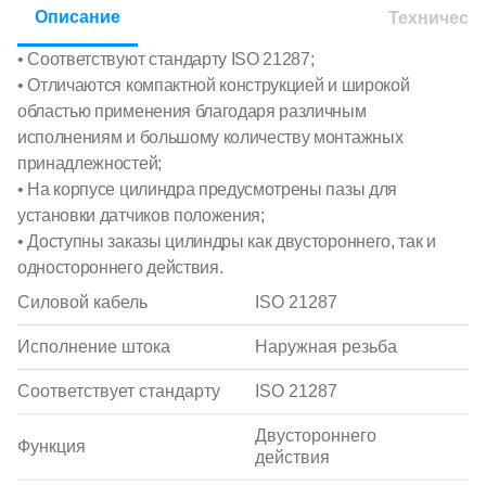
Описание
Техническ
• Соответствуют стандарту ISO 21287;
• Отличаются компактной конструкцией и широкой
областью применения благодаря различным
исполнениям и большому количеству монтажных
принадлежностей;
• На корпусе цилиндра предусмотрены пазы для
установки датчиков положения;
• Доступны заказы цилиндры как двустороннего, так и
одностороннего действия.
Мы используем cookie
Некоторые cookie необходимы для работы
Силовой кабель
ISO 21287
сайта и безопасности. Для аналитики,
персонализации и рекламы нам нужно Ваше
согласие. Подробнее см.
Политика
Исполнение штока
Наружная резьба
использования файлов cookie
и
Политика в
отношении обработки персональных данных
.
Соответствует стандарту
ISO 21287
Принять
Отклонить
Двустороннего
Функция
действия