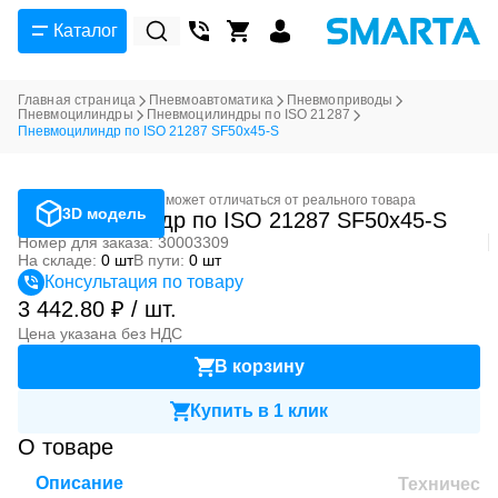
Каталог
Главная страница
Пневмоавтоматика
Пневмоприводы
Пневмоцилиндры
Пневмоцилиндры по ISO 21287
Пневмоцилиндр по ISO 21287 SF50x45-S
Фотография может отличаться от реального товара
3D модель
Пневмоцилиндр по ISO 21287 SF50x45-S
Номер для заказа: 30003309
На складе:
0 шт
В пути:
0 шт
Консультация по товару
3 442.80 ₽ / шт.
Цена указана без НДС
В корзину
Купить в 1 клик
О товаре
Описание
Техническ