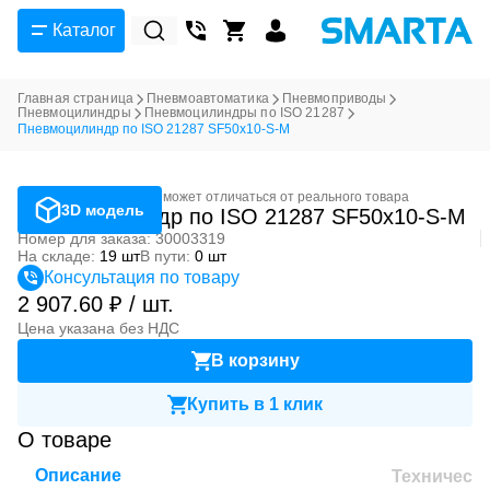
Каталог
Главная страница
Пневмоавтоматика
Пневмоприводы
Пневмоцилиндры
Пневмоцилиндры по ISO 21287
Пневмоцилиндр по ISO 21287 SF50x10-S-M
Фотография может отличаться от реального товара
3D модель
Пневмоцилиндр по ISO 21287 SF50x10-S-M
Номер для заказа: 30003319
На складе:
19 шт
В пути:
0 шт
Консультация по товару
2 907.60 ₽ / шт.
Цена указана без НДС
В корзину
Купить в 1 клик
О товаре
Описание
Техническ