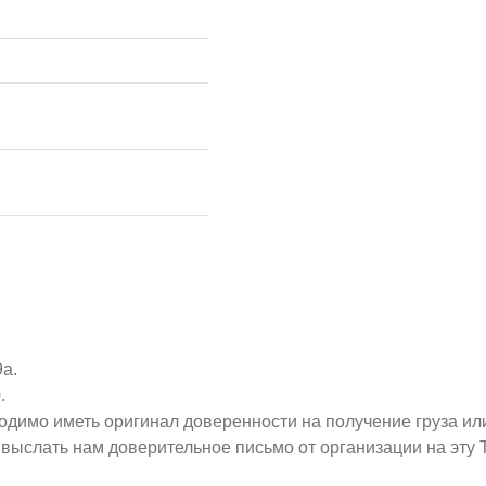
9а.
.
ходимо иметь оригинал доверенности на получение груза ил
о выслать нам доверительное письмо от организации на эт