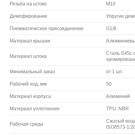
Резьба на штоке
M10
Демпфирование
Упругие де
Пневматическое присоединение
G1/8
Материал крышек
Алюминиевы
Сталь S45c 
Материал штока
хромирован
Минимальный заказ
от 1 шт.
Рабочий ход, мм
50
Материал корпуса
Алюминий
Материал уплотнения
TPU, NBR
Сжатый возд
Рабочая среда
ISO8573-1:20