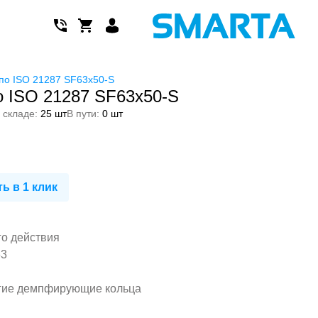
по ISO 21287 SF63x50-S
 ISO 21287 SF63x50-S
 складе:
25 шт
В пути:
0 шт
ь в 1 клик
го действия
63
гие демпфирующие кольца