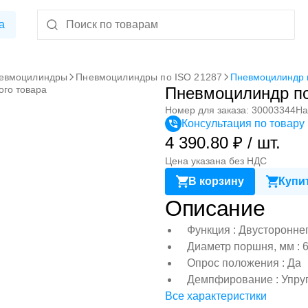
а
евмоцилиндры
Пневмоцилиндры по ISO 21287
Пневмоцилиндр 
ого товара
Пневмоцилиндр по
Номер для заказа: 30003344
На
Консультация по товару
4 390.80 ₽ / шт.
Цена указана без НДС
В корзину
Купит
Описание
Функция : Двусторонне
Диаметр поршня, мм : 
Опрос положения : Да
Демпфирование : Упру
Все характеристики