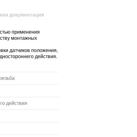
кая документация
астью применения
еству монтажных
овки датчиков положения,
одностороннего действия.
резьба
го действия