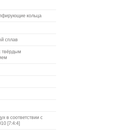
мпфирующие кольца
й сплав
с твёрдым
ием
ух в соответствии с
10 [7:4:4]