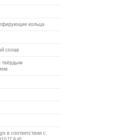
мпфирующие кольца
й сплав
с твёрдым
ием
ух в соответствии с
10 [7:4:4]