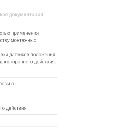
кая документация
астью применения
еству монтажных
овки датчиков положения;
одностороннего действия.
резьба
го действия