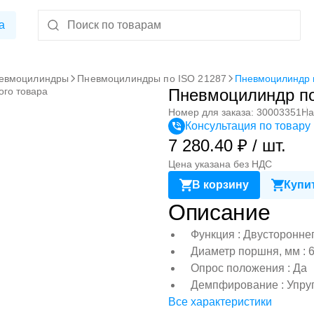
а
евмоцилиндры
Пневмоцилиндры по ISO 21287
Пневмоцилиндр 
ого товара
Пневмоцилиндр по
Номер для заказа: 30003351
На
Консультация по товару
7 280.40 ₽ / шт.
Цена указана без НДС
В корзину
Купит
Описание
Функция : Двусторонне
Диаметр поршня, мм : 
Опрос положения : Да
Демпфирование : Упру
Все характеристики