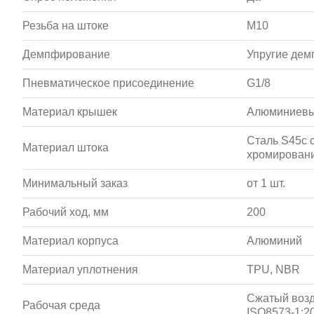
Резьба на штоке
M10
Демпфирование
Упругие де
Пневматическое присоединение
G1/8
Материал крышек
Алюминиевы
Сталь S45c 
Материал штока
хромирован
Минимальный заказ
от 1 шт.
Рабочий ход, мм
200
Материал корпуса
Алюминий
Материал уплотнения
TPU, NBR
Сжатый возд
Рабочая среда
ISO8573-1:20