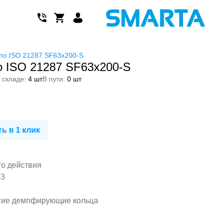
по ISO 21287 SF63x200-S
 ISO 21287 SF63x200-S
 складе:
4 шт
В пути:
0 шт
ь в 1 клик
го действия
63
гие демпфирующие кольца