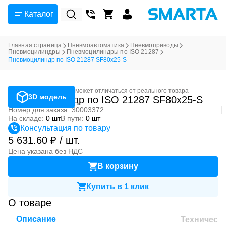
Каталог
Главная страница
Пневмоавтоматика
Пневмоприводы
Пневмоцилиндры
Пневмоцилиндры по ISO 21287
Пневмоцилиндр по ISO 21287 SF80x25-S
Фотография может отличаться от реального товара
3D модель
Пневмоцилиндр по ISO 21287 SF80x25-S
Номер для заказа: 30003372
На складе:
0 шт
В пути:
0 шт
Консультация по товару
5 631.60 ₽ / шт.
Цена указана без НДС
В корзину
Купить в 1 клик
О товаре
Описание
Техническ