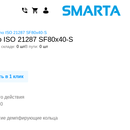
по ISO 21287 SF80x40-S
 ISO 21287 SF80x40-S
 складе:
0 шт
В пути:
0 шт
ь в 1 клик
го действия
80
гие демпфирующие кольца