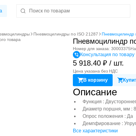
а
евмоцилиндры
Пневмоцилиндры по ISO 21287
Пневмоцилиндр 
ого товара
Пневмоцилиндр по
Номер для заказа: 30003375
На
Консультация по товару
5 918.40 ₽ / шт.
Цена указана без НДС
В корзину
Купит
Описание
Функция : Двусторонне
Диаметр поршня, мм : 
Опрос положения : Да
Демпфирование : Упру
Все характеристики