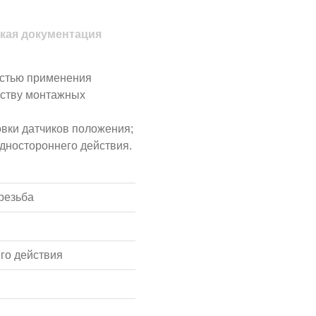
кая документация
астью применения
еству монтажных
овки датчиков положения;
одностороннего действия.
резьба
го действия