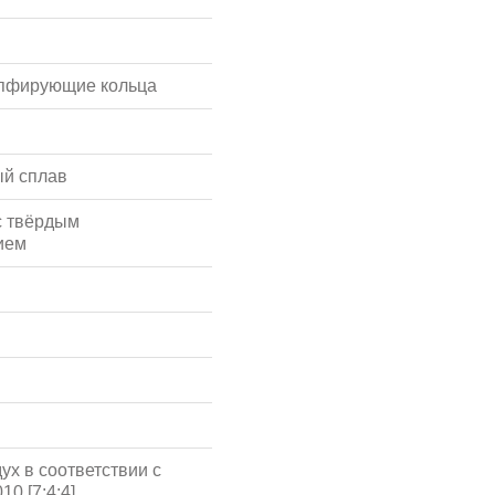
мпфирующие кольца
й сплав
с твёрдым
ием
ух в соответствии с
10 [7:4:4]