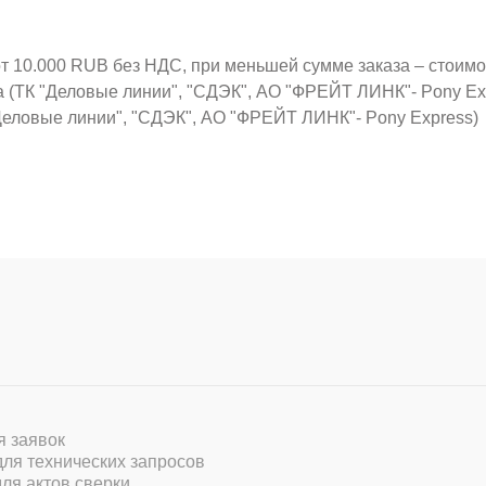
от 10.000 RUB без НДС, при меньшей сумме заказа – стоим
а (ТК "Деловые линии", "СДЭК", АО "ФРЕЙТ ЛИНК"- Pony Ex
Деловые линии", "СДЭК", АО "ФРЕЙТ ЛИНК"- Pony Express)
ля заявок
 для технических запросов
для актов сверки