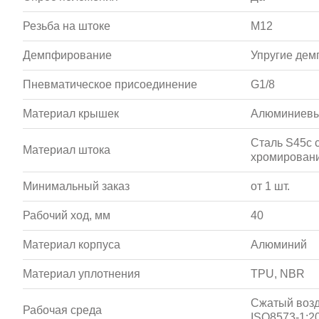
Резьба на штоке
M12
Демпфирование
Упругие де
Пневматическое присоединение
G1/8
Материал крышек
Алюминиевы
Сталь S45c 
Материал штока
хромирован
Минимальный заказ
от 1 шт.
Рабочий ход, мм
40
Материал корпуса
Алюминий
Материал уплотнения
TPU, NBR
Сжатый возд
Рабочая среда
ISO8573-1:20