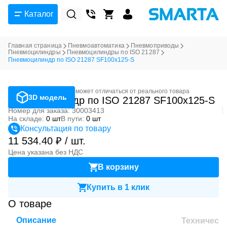
Каталог
Главная страница
Пневмоавтоматика
Пневмоприводы
Пневмоцилиндры
Пневмоцилиндры по ISO 21287
Пневмоцилиндр по ISO 21287 SF100x125-S
Фотография может отличаться от реального товара
3D модель
Пневмоцилиндр по ISO 21287 SF100x125-S
Номер для заказа: 30003413
На складе:
0 шт
В пути:
0 шт
Консультация по товару
11 534.40 ₽ / шт.
Цена указана без НДС
В корзину
Купить в 1 клик
О товаре
Описание
Техническ