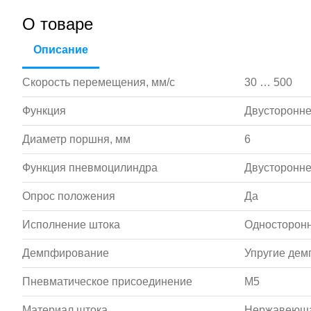
О товаре
Описание
Скорость перемещения, мм/с
30 … 500
Функция
Двусторонне
Диаметр поршня, мм
6
Функция пневмоцилиндра
Двусторонне
Опрос положения
Да
Исполнение штока
Односторонн
Демпфирование
Упругие де
Пневматическое присоединение
M5
Материал штока
Нержавеюща