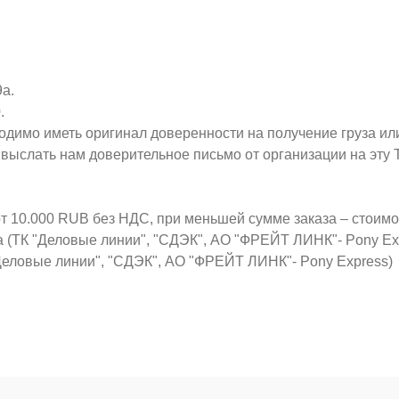
9а.
.
ходимо иметь оригинал доверенности на получение груза ил
о выслать нам доверительное письмо от организации на эт
от 10.000 RUB без НДС, при меньшей сумме заказа – стоим
а (ТК "Деловые линии", "СДЭК", АО "ФРЕЙТ ЛИНК"- Pony Ex
Деловые линии", "СДЭК", АО "ФРЕЙТ ЛИНК"- Pony Express)