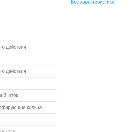
Все характеристики
го действия
го действия
ий шток
мпфирующие кольца
я сталь