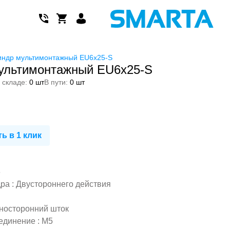
ндр мультимонтажный EU6x25-S
ультимонтажный EU6x25-S
 складе:
0 шт
В пути:
0 шт
ь в 1 клик
6
а : Двустороннего действия
носторонний шток
единение : M5