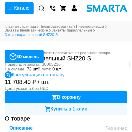
Каталог
Главная страница
Пневмоавтоматика
Пневмоприводы
Захваты пневматические
Захваты параллельные
Захват параллельный SHZ20-S
Фотография может отличаться от реального товара
3D модель
Захват параллельный SHZ20-S
Номер для заказа: 30005236
На складе:
72 шт
В пути:
0 шт
Консультация по товару
11 708.40 ₽ / шт.
Цена указана без НДС
В корзину
Купить в 1 клик
О товаре
Описание
Техническ