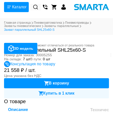
Каталог
Главная страница
Пневмоавтоматика
Пневмоприводы
Захваты пневматические
Захваты параллельные
Захват параллельный SHL25x60-S
Фотография может отличаться от реального товара
3D модель
Захват параллельный SHL25x60-S
Номер для заказа: 30005255
На складе:
7 шт
В пути:
0 шт
Консультация по товару
21 558 ₽ / шт.
Цена указана без НДС
В корзину
Купить в 1 клик
О товаре
Описание
Техническ