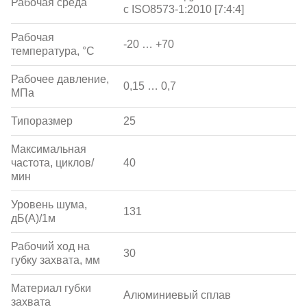
Рабочая среда
с ISO8573-1:2010 [7:4:4]
Рабочая
-20 … +70
температура, °С
Рабочее давление,
0,15 … 0,7
МПа
Типоразмер
25
Максимальная
частота, циклов/
40
мин
Уровень шума,
131
дБ(А)/1м
Рабочий ход на
30
губку захвата, мм
Материал губки
Алюминиевый сплав
захвата