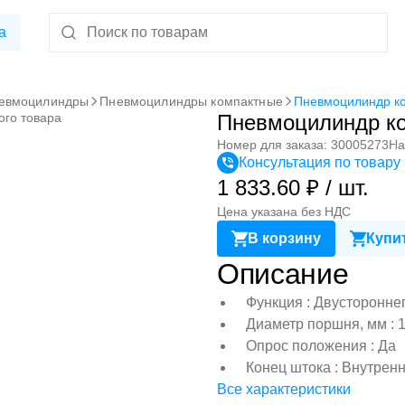
а
евмоцилиндры
Пневмоцилиндры компактные
Пневмоцилиндр к
ого товара
Пневмоцилиндр к
Номер для заказа: 30005273
На
Консультация по товару
1 833.60 ₽ / шт.
Цена указана без НДС
В корзину
Купит
Описание
Функция : Двусторонне
Диаметр поршня, мм : 
Опрос положения : Да
Конец штока : Внутрен
Все характеристики