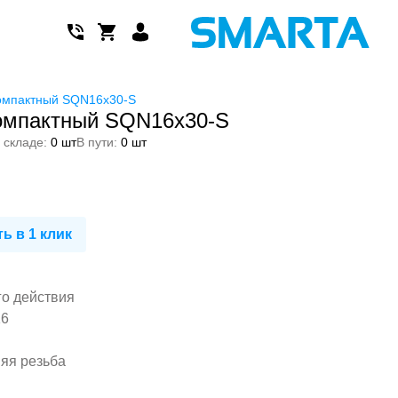
омпактный SQN16x30-S
омпактный SQN16x30-S
 складе:
0 шт
В пути:
0 шт
ь в 1 клик
го действия
16
няя резьба