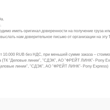
9а.
.
ходимо иметь оригинал доверенности на получение груза ил
о выслать нам доверительное письмо от организации на эт
от 10.000 RUB без НДС, при меньшей сумме заказа – стоим
а (ТК "Деловые линии", "СДЭК", АО "ФРЕЙТ ЛИНК"- Pony Ex
Деловые линии", "СДЭК", АО "ФРЕЙТ ЛИНК"- Pony Express)