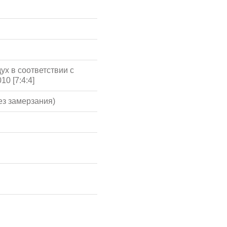
ух в соответствии с
10 [7:4:4]
ез замерзания)