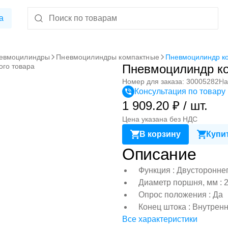
а
евмоцилиндры
Пневмоцилиндры компактные
Пневмоцилиндр к
ого товара
Пневмоцилиндр к
Номер для заказа: 30005282
На
Консультация по товару
1 909.20 ₽ / шт.
Цена указана без НДС
В корзину
Купит
Описание
Функция : Двусторонне
Диаметр поршня, мм : 
Опрос положения : Да
Конец штока : Внутрен
Все характеристики