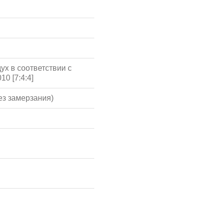
ух в соответствии с
10 [7:4:4]
ез замерзания)