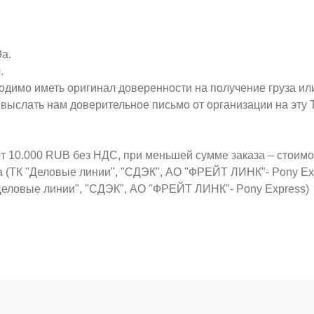
9а.
.
ходимо иметь оригинал доверенности на получение груза ил
о выслать нам доверительное письмо от организации на эт
от 10.000 RUB без НДС, при меньшей сумме заказа – стоим
а (ТК "Деловые линии", "СДЭК", АО "ФРЕЙТ ЛИНК"- Pony Ex
Деловые линии", "СДЭК", АО "ФРЕЙТ ЛИНК"- Pony Express)