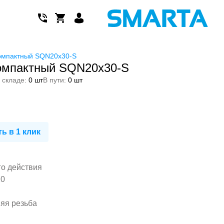
омпактный SQN20x30-S
омпактный SQN20x30-S
 складе:
0 шт
В пути:
0 шт
ь в 1 клик
го действия
20
няя резьба