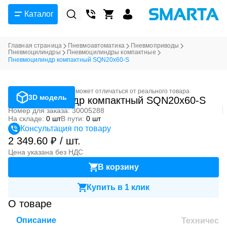
Каталог
Главная страница
Пневмоавтоматика
Пневмоприводы
Пневмоцилиндры
Пневмоцилиндры компактные
Пневмоцилиндр компактный SQN20x60-S
Фотография может отличаться от реального товара
3D модель
Пневмоцилиндр компактный SQN20x60-S
Номер для заказа: 30005288
На складе:
0 шт
В пути:
0 шт
Консультация по товару
2 349.60 ₽ / шт.
Цена указана без НДС
В корзину
Купить в 1 клик
О товаре
Описание
Техническ