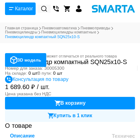
Каталог
Главная страница
Пневмоавтоматика
Пневмоприводы
Пневмоцилиндры
Пневмоцилиндры компактные
Пневмоцилиндр компактный SQN25x10-S
Фотография может отличаться от реального товара
3D модель
Пневмоцилиндр компактный SQN25x10-S
Номер для заказа: 30005300
На складе:
0 шт
В пути:
0 шт
Консультация по товару
1 689.60 ₽ / шт.
Цена указана без НДС
В корзину
Купить в 1 клик
О товаре
Описание
Техническ