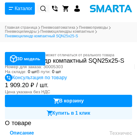
Каталог
Главная страница
Пневмоавтоматика
Пневмоприводы
Пневмоцилиндры
Пневмоцилиндры компактные
Пневмоцилиндр компактный SQN25x25-S
Фотография может отличаться от реального товара
3D модель
Пневмоцилиндр компактный SQN25x25-S
Номер для заказа: 30005303
На складе:
0 шт
В пути:
0 шт
Консультация по товару
1 909.20 ₽ / шт.
Цена указана без НДС
В корзину
Купить в 1 клик
О товаре
Описание
Техническ