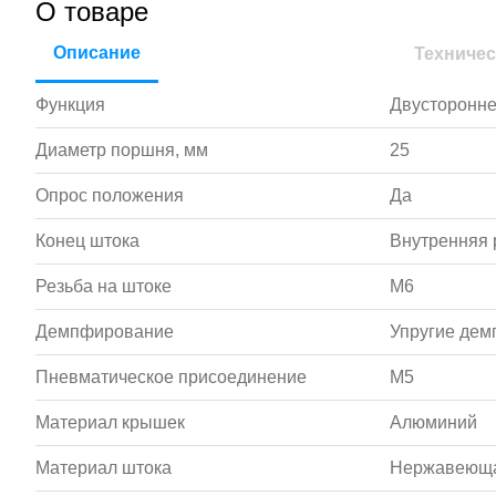
О товаре
Описание
Техничес
Функция
Двусторонне
Диаметр поршня, мм
25
Опрос положения
Да
Конец штока
Внутренняя 
Резьба на штоке
M6
Демпфирование
Упругие де
Пневматическое присоединение
M5
Материал крышек
Алюминий
Материал штока
Нержавеюща