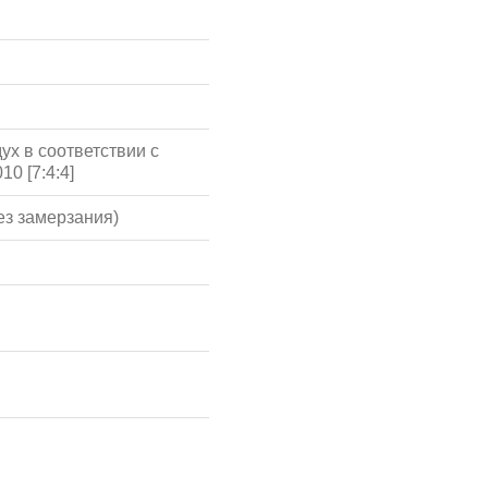
ух в соответствии с
10 [7:4:4]
ез замерзания)