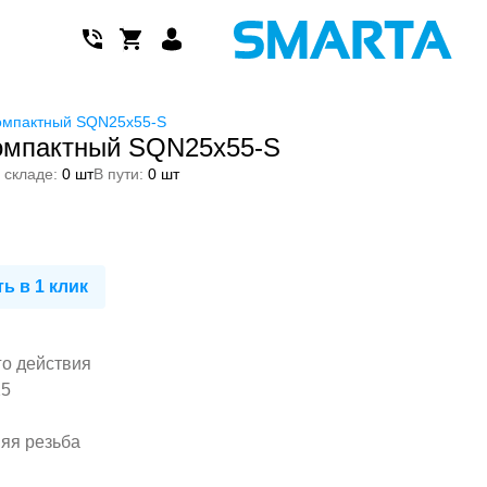
омпактный SQN25x55-S
омпактный SQN25x55-S
 складе:
0 шт
В пути:
0 шт
ь в 1 клик
го действия
25
няя резьба