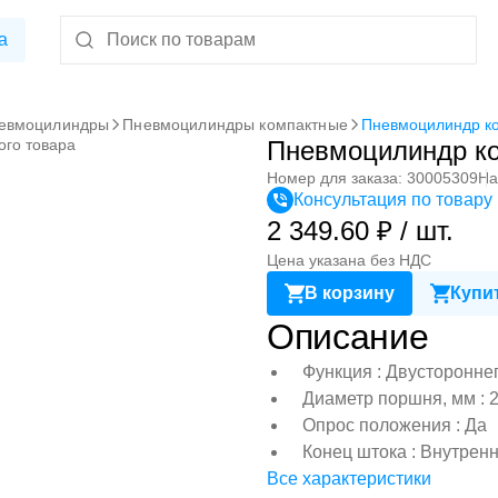
а
евмоцилиндры
Пневмоцилиндры компактные
Пневмоцилиндр к
ого товара
Пневмоцилиндр к
Номер для заказа: 30005309
На
Консультация по товару
2 349.60 ₽ / шт.
Цена указана без НДС
В корзину
Купит
Описание
Функция : Двусторонне
Диаметр поршня, мм : 
Опрос положения : Да
Конец штока : Внутрен
Все характеристики