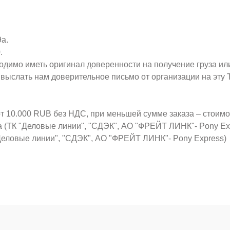
9а.
.
ходимо иметь оригинал доверенности на получение груза ил
о выслать нам доверительное письмо от организации на эт
от 10.000 RUB без НДС, при меньшей сумме заказа – стоим
а (ТК "Деловые линии", "СДЭК", АО "ФРЕЙТ ЛИНК"- Pony Ex
Деловые линии", "СДЭК", АО "ФРЕЙТ ЛИНК"- Pony Express)