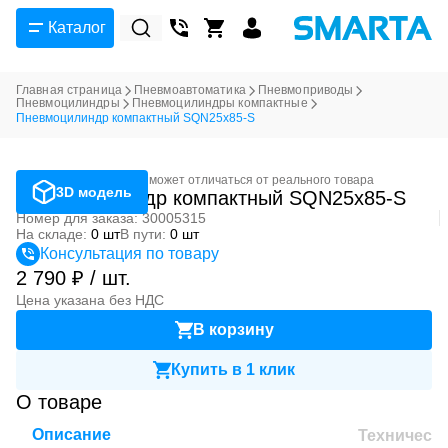
Каталог
Главная страница
Пневмоавтоматика
Пневмоприводы
Пневмоцилиндры
Пневмоцилиндры компактные
Пневмоцилиндр компактный SQN25x85-S
Фотография может отличаться от реального товара
3D модель
Пневмоцилиндр компактный SQN25x85-S
Номер для заказа: 30005315
На складе:
0 шт
В пути:
0 шт
Консультация по товару
2 790 ₽ / шт.
Цена указана без НДС
В корзину
Купить в 1 клик
О товаре
Описание
Техническ