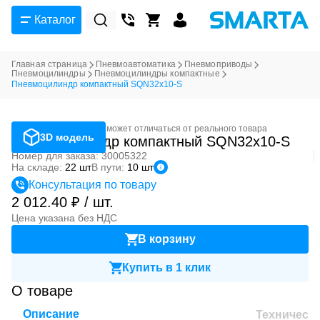
Каталог
Главная страница
Пневмоавтоматика
Пневмоприводы
Пневмоцилиндры
Пневмоцилиндры компактные
Пневмоцилиндр компактный SQN32x10-S
Фотография может отличаться от реального товара
3D модель
Пневмоцилиндр компактный SQN32x10-S
Номер для заказа: 30005322
На складе:
22 шт
В пути:
10 шт
Консультация по товару
2 012.40 ₽ / шт.
Цена указана без НДС
В корзину
Купить в 1 клик
О товаре
Описание
Техническ