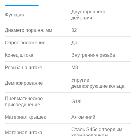
Двустороннего
Функция
действия
Диаметр поршня, мм
32
Опрос положения
Да
Конец штока
Внутренняя резьба
Резьба на штоке
M8
Упругие
Демпфирование
демпфирующие кольца
Пневматическое
G1/8
присоединение
Материал крышек
Алюминий
Сталь S45c с твёрдым
Материал штока
хромированием