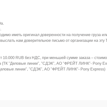
9а.
.
ходимо иметь оригинал доверенности на получение груза ил
о выслать нам доверительное письмо от организации на эт
от 10.000 RUB без НДС, при меньшей сумме заказа – стоим
а (ТК "Деловые линии", "СДЭК", АО "ФРЕЙТ ЛИНК"- Pony Ex
Деловые линии", "СДЭК", АО "ФРЕЙТ ЛИНК"- Pony Express)