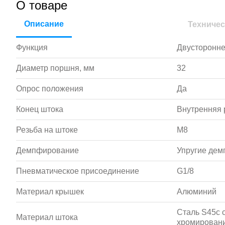
О товаре
Описание
Техничес
Функция
Двусторонне
Диаметр поршня, мм
32
Опрос положения
Да
Конец штока
Внутренняя 
Резьба на штоке
M8
Демпфирование
Упругие де
Пневматическое присоединение
G1/8
Материал крышек
Алюминий
Сталь S45c 
Материал штока
хромирован