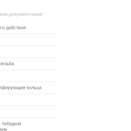
кая документация
го действия
резьба
мпфирующие кольца
с твёрдым
ием