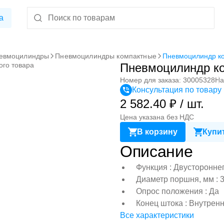
а
евмоцилиндры
Пневмоцилиндры компактные
Пневмоцилиндр к
ого товара
Пневмоцилиндр к
Номер для заказа: 30005328
На
Консультация по товару
2 582.40 ₽ / шт.
Цена указана без НДС
В корзину
Купит
Описание
Функция : Двусторонне
Диаметр поршня, мм : 
Опрос положения : Да
Конец штока : Внутрен
Все характеристики