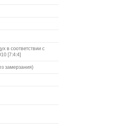
ух в соответствии с
10 [7:4:4]
ез замерзания)