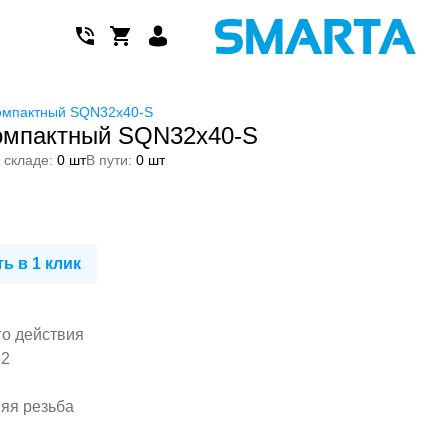
омпактный SQN32x40-S
омпактный SQN32x40-S
 складе:
0 шт
В пути:
0 шт
ь в 1 клик
го действия
32
няя резьба