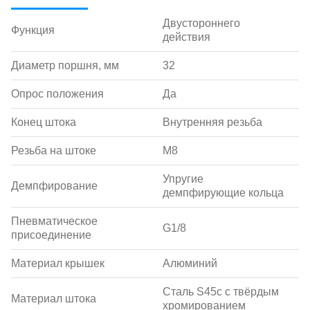
Двустороннего
Функция
действия
Диаметр поршня, мм
32
Опрос положения
Да
Конец штока
Внутренняя резьба
Резьба на штоке
M8
Упругие
Демпфирование
демпфирующие кольца
Пневматическое
G1/8
присоединение
Материал крышек
Алюминий
Сталь S45c с твёрдым
Материал штока
хромированием