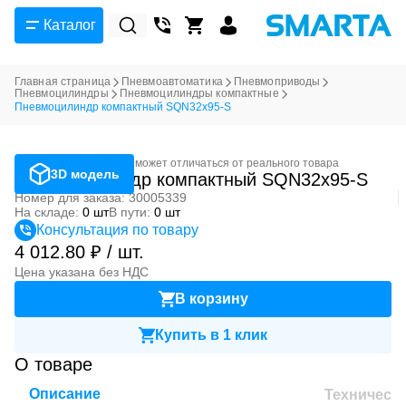
Каталог
Главная страница
Пневмоавтоматика
Пневмоприводы
Пневмоцилиндры
Пневмоцилиндры компактные
Пневмоцилиндр компактный SQN32x95-S
Фотография может отличаться от реального товара
3D модель
Пневмоцилиндр компактный SQN32x95-S
Номер для заказа: 30005339
На складе:
0 шт
В пути:
0 шт
Консультация по товару
4 012.80 ₽ / шт.
Цена указана без НДС
В корзину
Купить в 1 клик
О товаре
Описание
Техническ