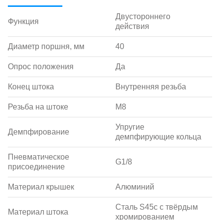
Двустороннего
Функция
действия
Диаметр поршня, мм
40
Опрос положения
Да
Конец штока
Внутренняя резьба
Резьба на штоке
M8
Упругие
Демпфирование
демпфирующие кольца
Пневматическое
G1/8
присоединение
Материал крышек
Алюминий
Сталь S45c с твёрдым
Материал штока
хромированием