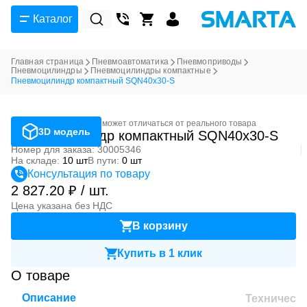
Каталог
Главная страница
Пневмоавтоматика
Пневмоприводы
Пневмоцилиндры
Пневмоцилиндры компактные
Пневмоцилиндр компактный SQN40x30-S
Фотография может отличаться от реального товара
3D модель
Пневмоцилиндр компактный SQN40x30-S
Номер для заказа: 30005346
На складе:
10 шт
В пути:
0 шт
Консультация по товару
2 827.20 ₽ / шт.
Цена указана без НДС
В корзину
Купить в 1 клик
О товаре
Описание
Техническ