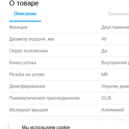
О товаре
Описание
Техничес
Функция
Двусторонне
Диаметр поршня, мм
40
Опрос положения
Да
Конец штока
Внутренняя 
Резьба на штоке
M8
Демпфирование
Упругие де
Пневматическое присоединение
G1/8
Материал крышек
Алюминий
Сталь S45c 
Материал штока
Мы используем cookie
хромирован