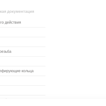
кая документация
го действия
резьба
мпфирующие кольца
с твёрдым
ием