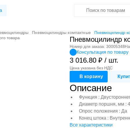
а
евмоцилиндры
Пневмоцилиндры компактные
Пневмоцилиндр к
ого товара
Пневмоцилиндр к
Номер для заказа: 30005348
На
Консультация по товару
3 016.80 ₽ / шт.
Цена указана без НДС
В корзину
Купит
Описание
Функция : Двусторонне
Диаметр поршня, мм : 
Опрос положения : Да
Конец штока : Внутрен
Все характеристики