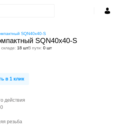
омпактный SQN40x40-S
омпактный SQN40x40-S
 складе:
18 шт
В пути:
0 шт
ь в 1 клик
го действия
40
няя резьба