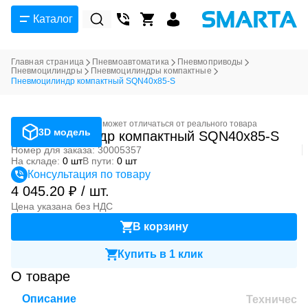
Каталог
Главная страница
Пневмоавтоматика
Пневмоприводы
Пневмоцилиндры
Пневмоцилиндры компактные
Пневмоцилиндр компактный SQN40x85-S
Фотография может отличаться от реального товара
3D модель
Пневмоцилиндр компактный SQN40x85-S
Номер для заказа: 30005357
На складе:
0 шт
В пути:
0 шт
Консультация по товару
4 045.20 ₽ / шт.
Цена указана без НДС
В корзину
Купить в 1 клик
О товаре
Описание
Техническ