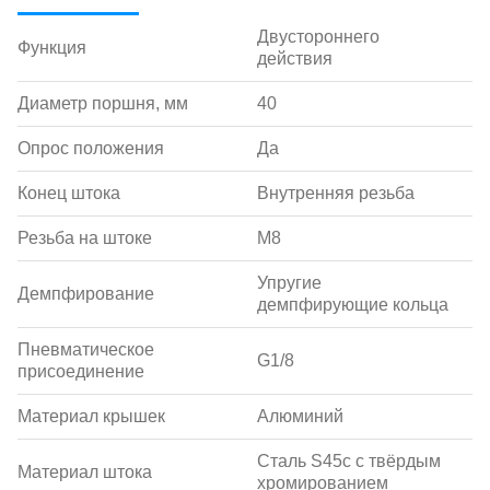
Двустороннего
Функция
действия
Диаметр поршня, мм
40
Опрос положения
Да
Конец штока
Внутренняя резьба
Резьба на штоке
M8
Упругие
Демпфирование
демпфирующие кольца
Пневматическое
G1/8
присоединение
Материал крышек
Алюминий
Сталь S45c с твёрдым
Материал штока
хромированием