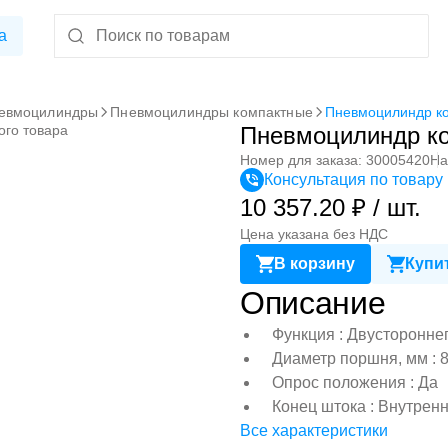
а
евмоцилиндры
Пневмоцилиндры компактные
Пневмоцилиндр к
ого товара
Пневмоцилиндр к
Номер для заказа: 30005420
На
Консультация по товару
10 357.20 ₽ / шт.
Цена указана без НДС
В корзину
Купит
Описание
Функция : Двусторонне
Диаметр поршня, мм : 
Опрос положения : Да
Конец штока : Внутрен
Все характеристики