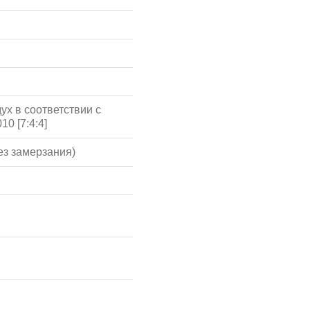
ух в соответствии с
10 [7:4:4]
ез замерзания)