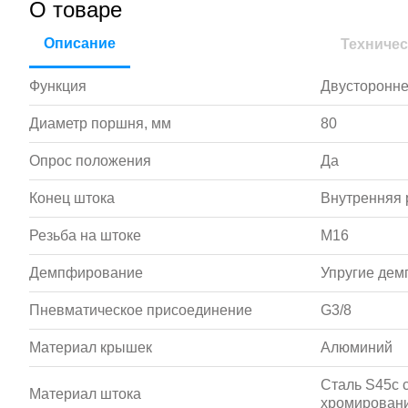
О товаре
Описание
Техничес
Функция
Двусторонне
Диаметр поршня, мм
80
Опрос положения
Да
Конец штока
Внутренняя 
Резьба на штоке
M16
Демпфирование
Упругие де
Пневматическое присоединение
G3/8
Материал крышек
Алюминий
Сталь S45c 
Материал штока
хромирован