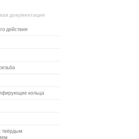
кая документация
го действия
резьба
мпфирующие кольца
с твёрдым
ием