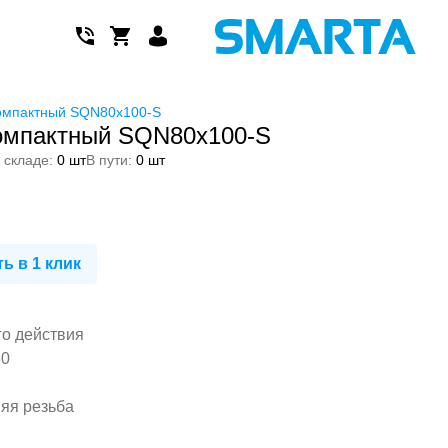
омпактный SQN80x100-S
омпактный SQN80x100-S
 складе:
0 шт
В пути:
0 шт
ь в 1 клик
го действия
80
няя резьба