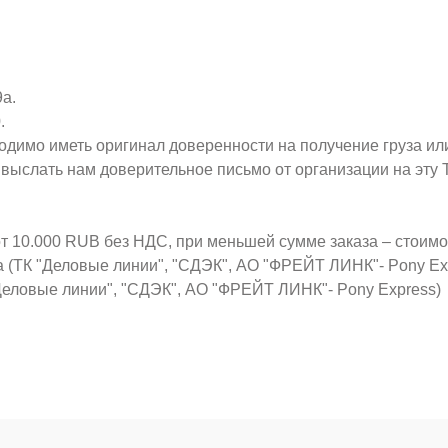
9а.
.
ходимо иметь оригинал доверенности на получение груза ил
о выслать нам доверительное письмо от организации на эт
от 10.000 RUB без НДС, при меньшей сумме заказа – стоим
а (ТК "Деловые линии", "СДЭК", АО "ФРЕЙТ ЛИНК"- Pony Ex
Деловые линии", "СДЭК", АО "ФРЕЙТ ЛИНК"- Pony Express)