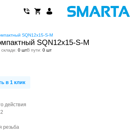
омпактный SQN12x15-S-M
омпактный SQN12x15-S-M
 складе:
0 шт
В пути:
0 шт
ь в 1 клик
го действия
12
я резьба