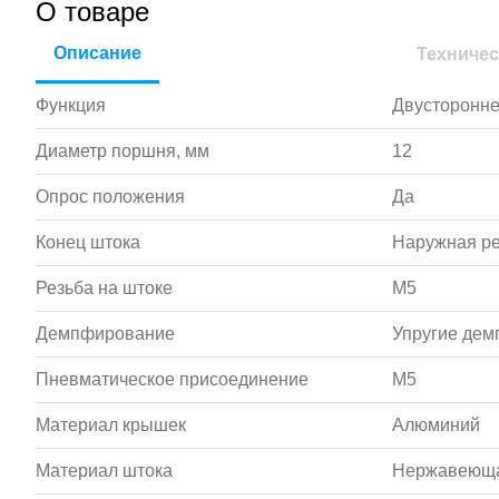
О товаре
Описание
Техничес
Функция
Двусторонне
Диаметр поршня, мм
12
Опрос положения
Да
Конец штока
Наружная р
Резьба на штоке
M5
Демпфирование
Упругие де
Пневматическое присоединение
M5
Материал крышек
Алюминий
Материал штока
Нержавеюща