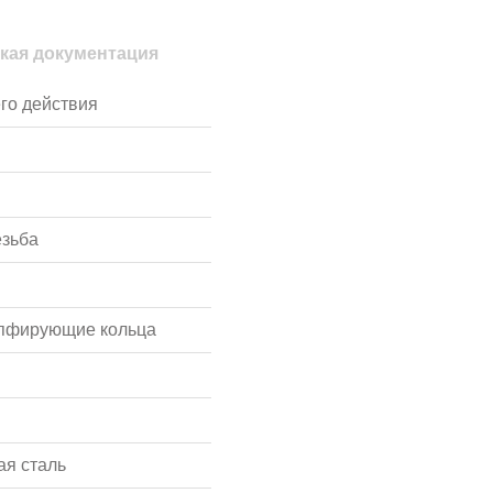
кая документация
го действия
езьба
мпфирующие кольца
я сталь