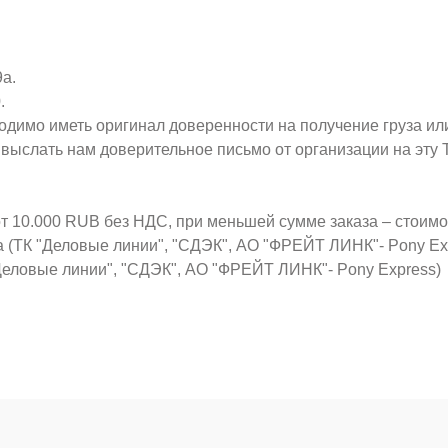
9а.
.
ходимо иметь оригинал доверенности на получение груза ил
о выслать нам доверительное письмо от организации на эт
от 10.000 RUB без НДС, при меньшей сумме заказа – стоим
а (ТК "Деловые линии", "СДЭК", АО "ФРЕЙТ ЛИНК"- Pony Ex
Деловые линии", "СДЭК", АО "ФРЕЙТ ЛИНК"- Pony Express)