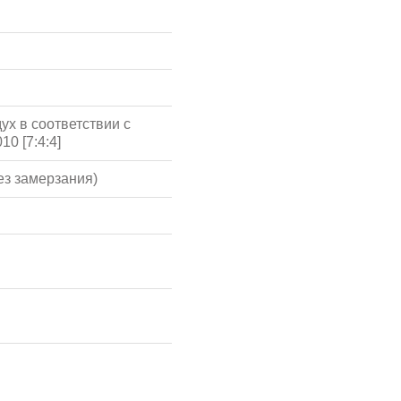
ух в соответствии с
10 [7:4:4]
ез замерзания)