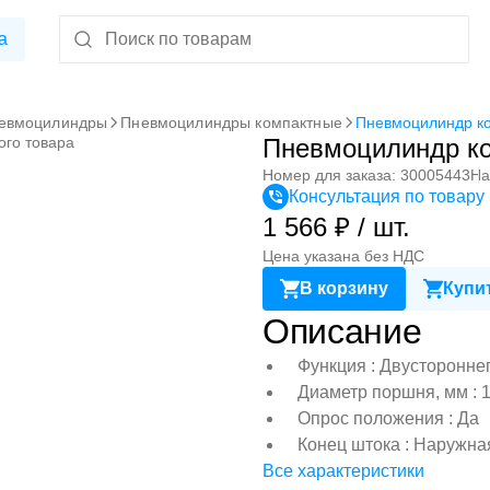
а
евмоцилиндры
Пневмоцилиндры компактные
Пневмоцилиндр к
ого товара
Пневмоцилиндр к
Номер для заказа: 30005443
На
Консультация по товару
1 566 ₽ / шт.
Цена указана без НДС
В корзину
Купит
Описание
Функция : Двусторонне
Диаметр поршня, мм : 
Опрос положения : Да
Конец штока : Наружна
Все характеристики