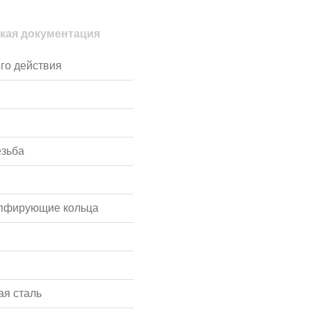
кая документация
го действия
езьба
мпфирующие кольца
я сталь