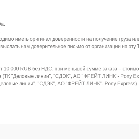
9а.
.
ходимо иметь оригинал доверенности на получение груза ил
о выслать нам доверительное письмо от организации на эт
от 10.000 RUB без НДС, при меньшей сумме заказа – стоим
а (ТК "Деловые линии", "СДЭК", АО "ФРЕЙТ ЛИНК"- Pony Ex
Деловые линии", "СДЭК", АО "ФРЕЙТ ЛИНК"- Pony Express)