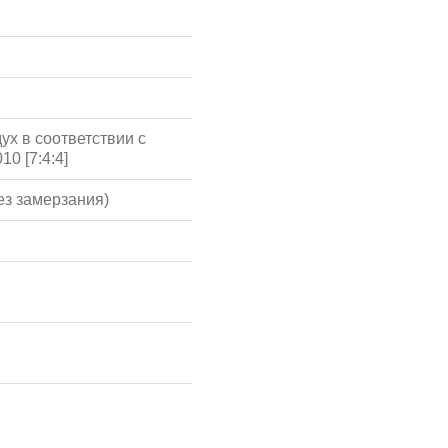
ух в соответствии с
10 [7:4:4]
ез замерзания)