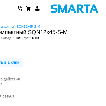
омпактный SQN12x45-S-M
омпактный SQN12x45-S-M
 складе:
0 шт
В пути:
0 шт
ь в 1 клик
го действия
12
я резьба