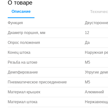
О товаре
Описание
Техничес
Функция
Двусторонне
Диаметр поршня, мм
12
Опрос положения
Да
Конец штока
Наружная р
Резьба на штоке
M5
Демпфирование
Упругие де
Пневматическое присоединение
M5
Материал крышек
Алюминий
Материал штока
Нержавеюща