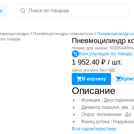
а
евмоцилиндры
Пневмоцилиндры компактные
Пневмоцилиндр к
ого товара
Пневмоцилиндр к
Номер для заказа: 30005449
На
Консультация по товару
1 952.40 ₽ / шт.
Цена указана без НДС
В корзину
Купит
Описание
Функция : Двусторонне
Диаметр поршня, мм : 
Опрос положения : Да
Конец штока : Наружна
Все характеристики